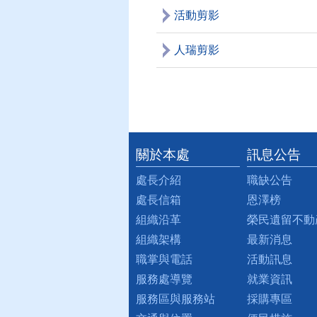
活動剪影
人瑞剪影
關於本處
訊息公告
:::
處長介紹
職缺公告
處長信箱
恩澤榜
組織沿革
榮民遺留不動
組織架構
最新消息
職掌與電話
活動訊息
服務處導覽
就業資訊
服務區與服務站
採購專區