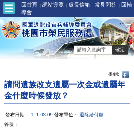
回首頁
網站導覽
處長信箱
常見問答
回輔
導會
推到:
請問遺族改支遺屬一次金或遺屬年
金什麼時候發放？
發布日期：
111-03-09
發布單位：
退除給付處
答覆：