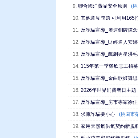
9.
聯合國消費品安全原則
(
10.
其他常見問題 可利用16
11.
反詐騙宣導_奧運銅牌陳念
12.
反詐騙宣導_財經名人安娜
13.
反詐騙宣導_戲劇男星洪毛-
14.
115年第一季榮欣志工招
15.
反詐騙宣導_金曲歌姬舞思
16.
2026年世界消費者日主題
17.
反詐騙宣導_房市專家徐佳
18.
求職詐騙要小心
(桃園市
19.
家用天然氣供氣契約新規