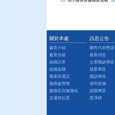
20.
毛小孩美容服務新規範
(
關於本處
訊息公告
:::
處長介紹
榮民代表懇談
處長信箱
最新消息
組織沿革
企業職缺專區
組織架構
就業專區
職掌與電話
職訓專區
服務處導覽
便民措施
服務區與服務站
採購專區
交通與位置
恩澤榜