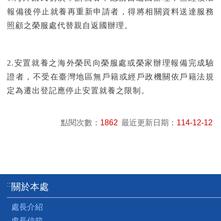
報備後停止就養再重新申請者，得將相關資料送達服務
照顧之榮服處代替親自返國辦理。
2.安置就養之海外榮民向榮服處或榮家辦理報備完成驗
證者，不受在臺灣地區無戶籍或經戶政機關依戶籍法規
定為遷出登記應停止安置就養之限制。
點閱次數：
1862
最近更新日期：
114-12-12
:::
關於本處
處長介紹
處長信箱