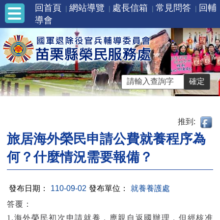
回首頁
網站導覽
處長信箱
常見問答
回輔
導會
推到:
旅居海外榮民申請公費就養程序為
何？什麼情況需要報備？
發布日期：
110-09-02
發布單位：
就養養護處
答覆：
1.海外榮民初次申請就養，應親自返國辦理，但經核准