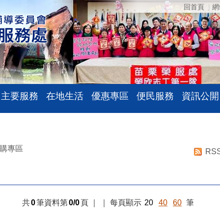
回首頁
網
主要服務
在地生活
優惠專區
便民服務
資訊公開
購專區
RS
共
0
筆資料第
0/0
頁
｜
｜
每頁顯示
20
40
60
筆