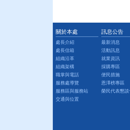
關於本處
訊息公告
:::
處長介紹
最新消息
處長信箱
活動訊息
組織沿革
就業資訊
組織架構
採購專區
職掌與電話
便民措施
服務處導覽
恩澤榜專區
服務區與服務站
榮民代表懇談
交通與位置