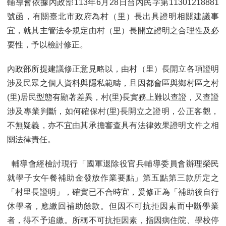
輔導會依據內政部113年6月28日台內民字第11301218881
號函，有關臺北市政府為村（里）長出具證明相關建議事
宜，就其主管法令規定由村（里）長開立證明之合理性及必
要性，予以檢討修正。
內政部所提建議修正意見略以，由村（里）長開立各項證明
涉及民眾之個人資料與隱私範疇，且因都會區與鄉村區之村
(里)居民型態有顯著差異，村(里)長實務上難以查證，又查證
涉及專業判斷，如何確保村(里)長開立之證明，公正客觀，
不無疑義，亦不宜由其承擔審查具有法律效果證明文件之相
關法律責任。
輔導會經檢討現行「國軍退除役官兵輔導委員會辦理榮民
就學子女午餐補助金發放作業要點」第五點第三款所定之
「村里長證明」，確實已不合時宜，爰修正為「補助後自行
休學者，應繳回補助餘款。但因不可抗拒因素而中斷學業
者，得不予追繳。所稱不可抗拒因素，指因病住院、學校停