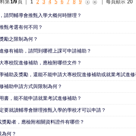
料第
1/9
頁
｜
1
2
3
4
5
6
7
8
9
｜
每頁顯示
20
，請問輔導會推甄入學大概何時辦理？
推甄考選有何不同？
獎勵之限制為何？
進修有補助，請問到哪裡上課可申請補助？
大專校院進修補助，應檢附哪些文件？
學補助及獎勵，還能不能申請大專校院進修補助或就業考試進修
修補助申請方式與限制為何？
用書，能不能申請就業考試進修補助？
定要就讀輔導會辦理推甄入學的學校才可以申請？
或獎勵者，應檢附相關資料證件有哪些？
限為何？