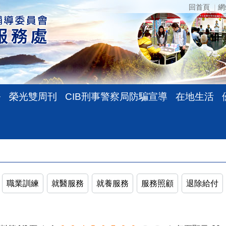
回首頁
網
務
榮光雙周刊
CIB刑事警察局防騙宣導
在地生活
RS
職業訓練
就醫服務
就養服務
服務照顧
退除給付