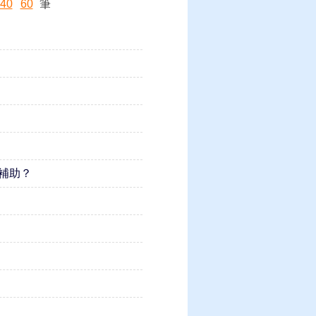
40
60
筆
補助？