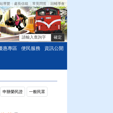
站導覽
處長信箱
常見問答
回輔導會
優惠專區
便民服務
資訊公開
S訂閱
條件查詢
回上一頁
申辦榮民證
一般民眾