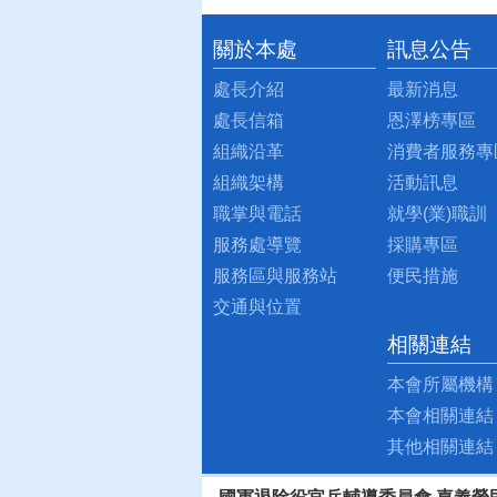
關於本處
訊息公告
:::
處長介紹
最新消息
處長信箱
恩澤榜專區
組織沿革
消費者服務專
組織架構
活動訊息
職掌與電話
就學(業)職訓
服務處導覽
採購專區
服務區與服務站
便民措施
交通與位置
相關連結
本會所屬機構
本會相關連結
其他相關連結