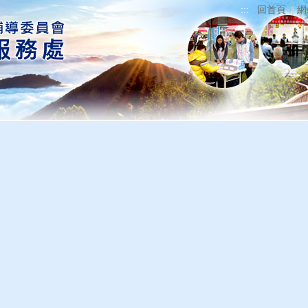
回首頁
網
務
榮光雙周刊
CIB刑事警察局防騙宣導
在地生活
查