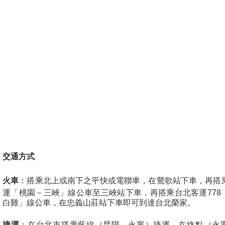
交通方式
火車
：搭乘北上或南下之平快或電聯車，在鶯歌站下車，再搭
運「桃園－三峽」線公車至三峽站下車，再搭乘台北客運778
白雞」線公車，在忠義山莊站下車即可到達台北榮家。
捷運
：在台北市搭乘藍線（昆陽－永寧）捷運，在終點（永