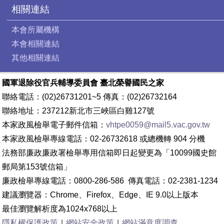
相關連結
本會所屬機構
本會相關連結
其他相關連結
國軍退除役官兵輔導委員會 臺北榮譽國民之家
聯絡電話：(02)26731201~5 傳真：(02)26732164
聯絡地址：237212新北市三峽區白雞127號
本家政風檢舉電子郵件信箱：
vhtpe0059@mail5.vac.gov.tw
本家政風檢舉專線電話：02-26732618 或總機轉 904 分機
法務部廉政廉政署檢舉專用信箱即日起變更為「10099國史館
郵局第153號信箱」
廉政檢舉專線電話：0800-286-586 傳真電話：02-2381-1234
建議瀏覽器：Chrome、Firefox、Edge、IE 9.0以上版本
最佳瀏覽解析度為1024x768以上
隱私權保護政策
｜
網站安全政策
｜
網站滿意度調查