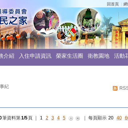
回首頁
網
務介紹
入住申請資訊
榮家生活圈
衛教園地
活動
事紀
RS
0
筆資料第
1/5
頁
｜
1
2
3
4
5
｜
每頁顯示
20
40
6