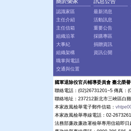
關於榮家
訊息公告
:::
認識家區
最新消息
主任介紹
活動訊息
主任信箱
重要公告
組織沿革
採購專區
大事紀
捐贈資訊
組織架構
資訊公開
職掌與電話
交通與位置
國軍退除役官兵輔導委員會 臺北榮
聯絡電話：(02)26731201~5 傳真：(02
聯絡地址：237212新北市三峽區白雞
本家政風檢舉電子郵件信箱：
vhtpe0
本家政風檢舉專線電話：02-2673261
法務部廉政廉政署檢舉專用信箱即日起