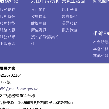
服務介紹
入住申請資訊
榮家生活圈
衛教園
服務規範
入住條件
風土民情
服務特色
收費標準
醫療保健
服務類型
健檢項目
長照服務
服務內容
床位資訊
觀光旅遊
相關連
服務成果
預約參觀體驗試
本會所屬
下載專區
住
本會相關
其他相關
譽國民之家
)26732164
127號
059@mail5.vac.gov.tw
8 或總機轉 904 分機
變更為「10099國史館郵局第153號信箱」