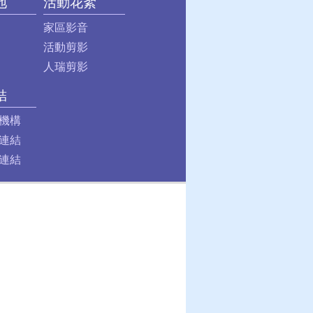
地
活動花絮
家區影音
活動剪影
人瑞剪影
結
機構
連結
連結