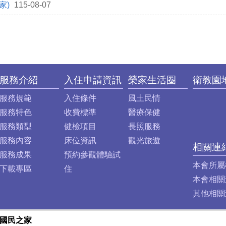
家)
115-08-07
服務介紹
入住申請資訊
榮家生活圈
衛教園
服務規範
入住條件
風土民情
服務特色
收費標準
醫療保健
服務類型
健檢項目
長照服務
服務內容
床位資訊
觀光旅遊
相關連
服務成果
預約參觀體驗試
本會所屬
下載專區
住
本會相關
其他相關
譽國民之家