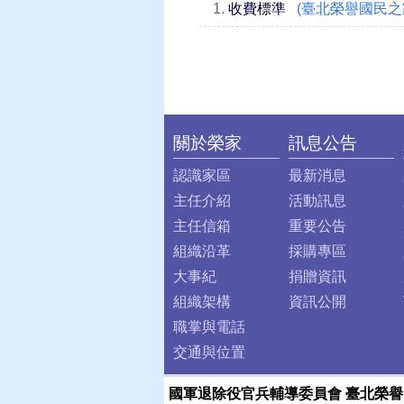
1.
收費標準
(臺北榮譽國民之
關於榮家
訊息公告
:::
認識家區
最新消息
主任介紹
活動訊息
主任信箱
重要公告
組織沿革
採購專區
大事紀
捐贈資訊
組織架構
資訊公開
職掌與電話
交通與位置
國軍退除役官兵輔導委員會 臺北榮