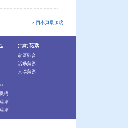
回本頁最頂端
地
活動花絮
家區影音
活動剪影
人瑞剪影
結
機構
連結
連結