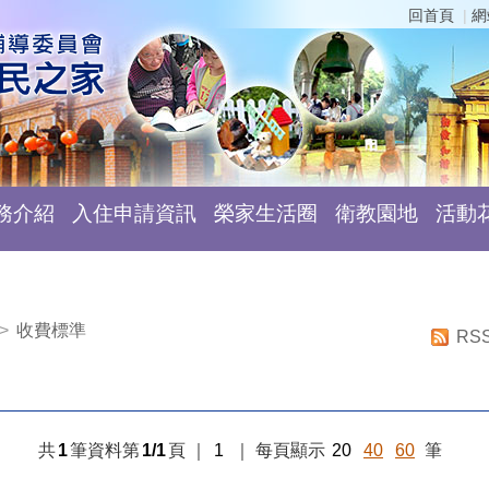
回首頁
網
務介紹
入住申請資訊
榮家生活圈
衛教園地
活動
>
收費標準
RS
共
1
筆資料第
1/1
頁
｜
1
｜
每頁顯示
20
40
60
筆