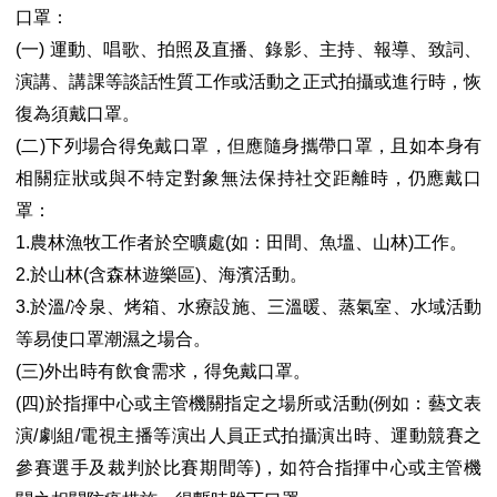
口罩：
一
運動、唱歌、拍照及直播、錄影、主持、報導、致詞、
(
)
演講、講課等談話性質工作或活動之正式拍攝或進行時，恢
復為須戴口罩。
二
下列場合得免戴口罩，但應隨身攜帶口罩，且如本身有
(
)
相關症狀或與不特定對象無法保持社交距離時，仍應戴口
罩：
農林漁牧工作者於空曠處
如：田間、魚塭、山林
工作。
1.
(
)
於山林
含森林遊樂區
、海濱活動。
2.
(
)
於溫
冷泉、烤箱、水療設施、三溫暖、蒸氣室、水域活動
3.
/
等易使口罩潮濕之場合。
三
外出時有飲食需求，得免戴口罩。
(
)
四
於指揮中心或主管機關指定之場所或活動
例如：藝文表
(
)
(
演
劇組
電視主播等演出人員正式拍攝演出時、運動競賽之
/
/
參賽選手及裁判於比賽期間等
，如符合指揮中心或主管機
)