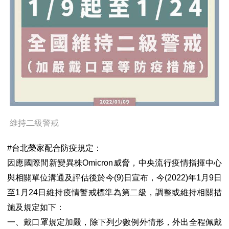
維持二級警戒
台北榮家配合防疫規定：
#
因應國際間新變異株
威脅，中央流行疫情指揮中心
Omicron
與相關單位溝通及評估後於今
日宣布，今
年
月
日
(9)
(2022)
1
9
至
月
日維持疫情警戒標準為第二級，調整或維持相關措
1
24
施及規定如下：
一、戴口罩規定加嚴，除下列少數例外情形，外出全程佩戴