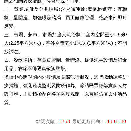
關之相關防疫措施，得暫時脫下口罩。
二、營業場所及公共場域
含交通運輸
應嚴格遵守：實聯
(
)
制、量體溫、加強環境淸消、員工健康管理、確診事件即時
應變。
三、賣場、超市、市場加強人流管制：室內空間至少
米
1.5
/
人
平方米
人
，室外空間至少
米
人
平方米
人
；不開
(2.25
/
)
1
/
(1
/
)
放試吃。
四、餐飮場所：落實實聯制、量體溫、提供洗手設備及消毒
用品；宴席不得逐桌敬酒敬茶。
指揮中心將視國內外疫情及實際執行狀況，適時機動調整防
疫措施，強化邊境監測及防疫作為。籲請民眾應落實個人防
護措施，主動積極配合各項防疫規範，以兼顧防疫與生活品
質。
點閱次數：
1753
最近更新日期：
111-01-10