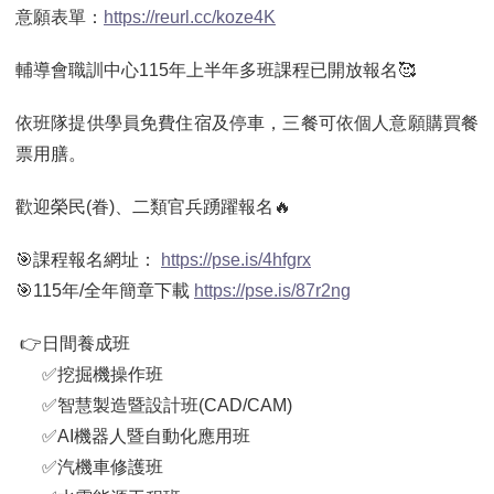
意願表單：
https://reurl.cc/koze4K
輔導會職訓中心115年上半年多班課程已開放報名🥰
依班隊提供學員免費住宿及停車，三餐可依個人意願購買餐
票用膳。
歡迎榮民(眷)、二類官兵踴躍報名🔥
🎯課程報名網址：
https://pse.is/4hfgrx
🎯115年/全年簡章下載
https://pse.is/87r2ng
👉日間養成班
✅挖掘機操作班
✅智慧製造暨設計班(CAD/CAM)
✅AI機器人暨自動化應用班
✅汽機車修護班