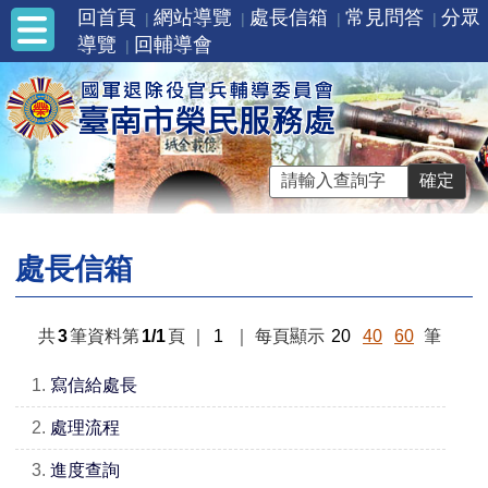
回首頁
網站導覽
處長信箱
常見問答
分眾
導覽
回輔導會
處長信箱
共
3
筆資料第
1/1
頁
｜
1
｜
每頁顯示
20
40
60
筆
1.
寫信給處長
2.
處理流程
3.
進度查詢