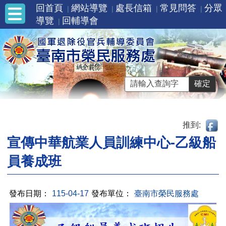
回首頁
網站導覽
處長信箱
常見問答
分眾
導覽
回輔導會
推到:
宣傳中華航業人員訓練中心-乙級船
員養成班
發布日期：
115-04-17
發布單位：
臺南市榮民服務處