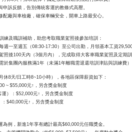
音與申訴反饋，告別傳統客運的教條式高壓。
級修配廠與車檢廠，確保車輛安全，開車上路最安心。
訓練及職訓補助，助您考取職業駕照後參加培訓：
一至週五（08:30-17:30）至公司出勤，月領基本工資29,50
駕照後100天內（3個月內），完成取得大客車職業駕照及定期
需於集團內服務滿1年（未滿1年離職需退還培訓津貼與訓練費）
月休8天/日工時8~10小時），各地區保障薪資如下：
 ~ $55,000元↑，另含獎金制度
）：$52,000元↑，另含獎金制度
$40,000元↑，另含獎金制度
為例，新進1年享有總計最高$60,000元任職獎金。