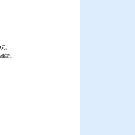
0元。
訓練證。