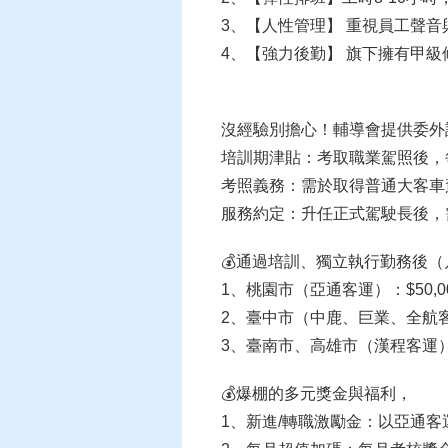
3、【人性管理】 重視員工聲
4、【強力後勤】 旗下擁有甲
沒經驗別擔心！輔導會提供委外
培訓期津貼：考取職業駕照後，每週
考照義務：需於取得普通大客車
服務約定：升任正式駕駛長後，
💰通過培訓、獨立執行勤務後（
1、桃園市（亞通客運）：$50,000
2、臺中市（中鹿、巨業、全航客運
3、臺南市、高雄市（漢程客運）：
💰爆棚的多元獎金與福利，
1、新進/轉職激勵金：以亞通客運