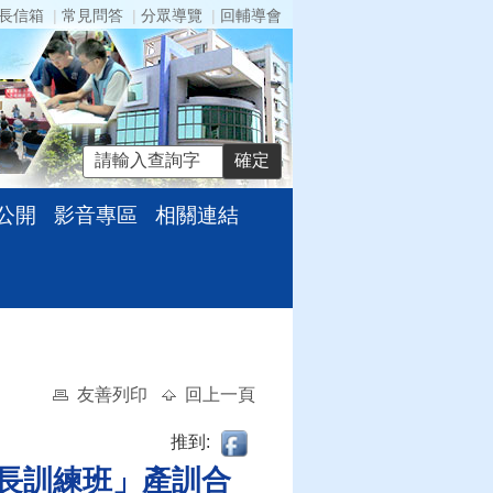
長信箱
常見問答
分眾導覽
回輔導會
公開
影音專區
相關連結
友善列印
回上一頁
推到:
駛長訓練班」產訓合