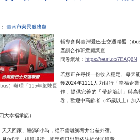
：
臺南市榮民服務處
輔導會與臺灣愛巴士交通聯盟（ibu
產訓合作班意願調查
問卷網址：
https://reurl.cc/7EAQ6N
若您正在尋找一份收入穩定、每天
獲2024年1111人力銀行「幸福
us）辦理「115年駕駛長
作，提供完善的「帶薪培訓」與高
卷，歡迎中高齡者（45歲以上）加
四大幸福承諾）
，天天回家、睡滿8小時，絕不需離鄉背井出差外宿。
時，月休8天，排班規律，國定假日出勤依法給付加班費。