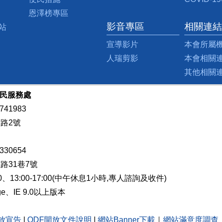
恩澤榜專區
影音專區
相關連結
站
宣導影片
本會所屬
人瑞剪影
本會相關
其他相關
榮民服務處
741983
孝路2號
330654
路31巷7號
0、13:00-17:00(中午休息1小時,專人諮詢及收件)
ge、IE 9.0以上版本
放宣告
|
ODF開放文件說明
|
網站Banner下載
｜
網站滿意度調查