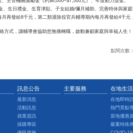
主管機關激勵金（約$6,000~$7,500元）、年度動力獎金。
獎金、生日禮金、生育津貼、子女結婚/彌月補助、完善特休與家
每月再發給8千元，第二類退除役官兵輔導期內每月再發給4千元
的聯絡方式，讓輔導會協助您無痛轉職，啟動兼顧家庭與幸福人生！
點閱次數
訊息公告
主要服務
在地生活
最新消息
在地即時
活動訊息
熱門景點
就業資訊
當地優惠
採購專區
嚴重特殊
便民措施
COVID-1