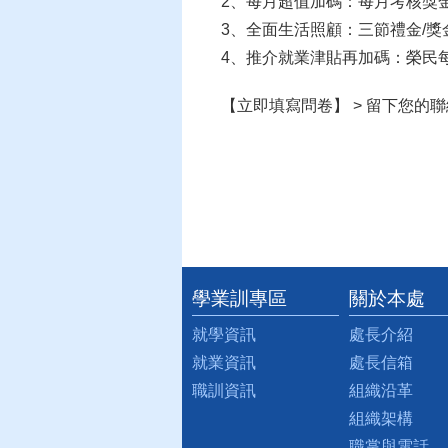
2、每月超值加碼：每月考核獎金、
3、全面生活照顧：三節禮金/
4、推介就業津貼再加碼：榮民
【立即填寫問卷】 > 留下您
學業訓專區
關於本處
:::
就學資訊
處長介紹
就業資訊
處長信箱
職訓資訊
組織沿革
組織架構
職掌與電話