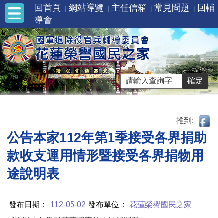
回首頁
網站導覽
主任信箱
常見問題
回輔
導會
推到:
公告本家112年第1季接受各界捐助
款收支運用情形暨接受各界捐物用
途說明表
發布日期：
112-05-02
發布單位：
花蓮榮譽國民之家