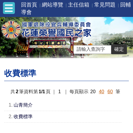
回首頁
網站導覽
主任信箱
常見問題
回輔
導會
收費標準
共
2
筆資料第
1/1
頁
｜
1
｜
每頁顯示
20
40
60
筆
1.
山青簡介
2.
收費標準