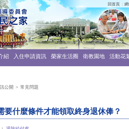
回首頁
網
介紹
入住申請資訊
榮家生活圈
衛教園地
活動花
訊公開
>
常見問題
需要什麼條件才能領取終身退休俸？
：
退除給付處