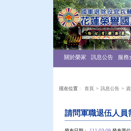
關於榮家
訊息公告
服務
現在位置
：
首頁
>
訊息公告
>
資
:::
請問軍職退伍人員
發布日期：
111-03-09
發布單位