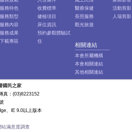
服務特色
收費標準
醫療保健
活動剪影
服務類型
健檢項目
長照服務
人瑞剪影
服務內容
床位資訊
觀光旅遊
服務成果
預約參觀體驗試
下載專區
住
相關連結
本會所屬機構
本會相關連結
其他相關連結
譽國民之家
傳真：(03)8223152
號
dge、IE 9.0以上版本
網站滿意度調查