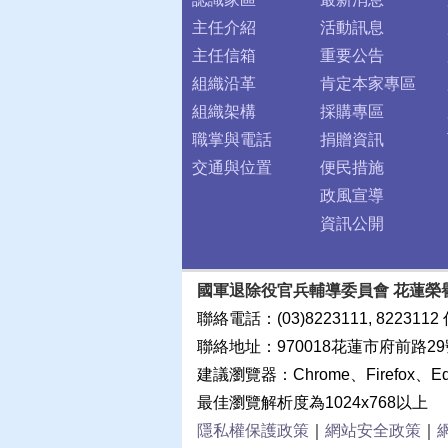
主任介紹
活動訊息
主任信箱
重要公告
組織沿革
肯定本家專區
組織架構
採購專區
職掌與電話
捐贈資訊
交通與位置
便民措施
政風宣導
資訊公開
國軍退除役官兵輔導委員會 花蓮榮
聯絡電話：(03)8223111, 8223112 
聯絡地址：970018花蓮市府前路29
建議瀏覽器：Chrome、Firefox、E
最佳瀏覽解析度為1024x768以上
隱私權保護政策
｜
網站安全政策
｜