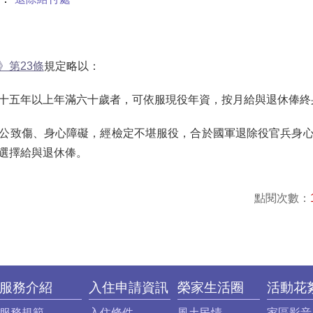
》第23條
規定略以：
十五年以上年滿六十歲者，可依服現役年資，按月給與退休俸終
公致傷、身心障礙，經檢定不堪服役，合於國軍退除役官兵身
選擇給與退休俸。
點閱次數：
服務介紹
入住申請資訊
榮家生活圈
活動花
服務規範
入住條件
風土民情
家區影音