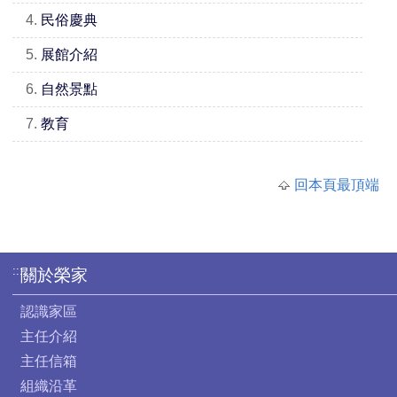
4.
民俗慶典
5.
展館介紹
6.
自然景點
7.
教育
回本頁最頂端
:::
關於榮家
認識家區
主任介紹
主任信箱
組織沿革