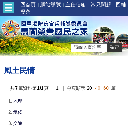
回首頁
網站導覽
主任信箱
常見問題
回輔
導會
風土民情
共
7
筆資料第
1/1
頁
｜
1
｜
每頁顯示
20
40
60
筆
1.
地理
2.
氣候
3.
交通