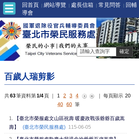
回首頁
網站導覽
處長信箱
常見問答
回輔
導會
百歲人瑞剪影
共
63
筆資料第
1/4
頁
｜
1
2
3
4
｜
每頁顯示
20
40
60
筆
1.
【臺北市榮服處文山區祝壽 暖慶政戰張爺爺百歲嵩
壽】
(臺北市榮民服務處)
115-06-05