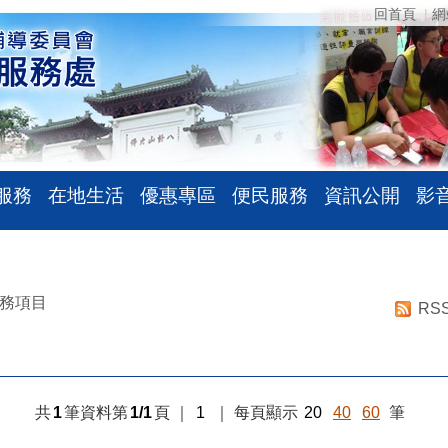
回首頁
網
服務
在地生活
優惠專區
便民服務
資訊公開
影
務項目
RS
共
1
筆資料第
1/1
頁
｜
1
｜
每頁顯示
20
40
60
筆