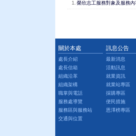
1.
榮欣志工服務對象及服務內
關於本處
訊息公告
:::
處長介紹
最新消息
處長信箱
活動訊息
組織沿革
就業資訊
組織架構
就業站專區
職掌與電話
採購專區
服務處導覽
便民措施
服務區與服務站
恩澤榜專區
交通與位置