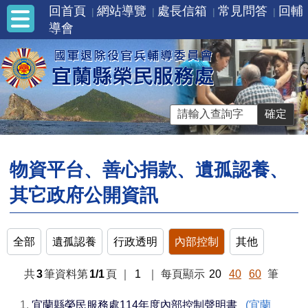
回首頁
網站導覽
處長信箱
常見問答
回輔
導會
物資平台、善心捐款、遺孤認養、
其它政府公開資訊
全部
遺孤認養
行政透明
內部控制
其他
共
3
筆資料第
1/1
頁
｜
1
｜
每頁顯示
20
40
60
筆
1.
宜蘭縣榮民服務處114年度內部控制聲明書
(宜蘭