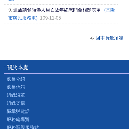
9.
遺族請領領俸人員亡故年終慰問金相關表單
(基隆
市榮民服務處)
109-11-05
回本頁最頂端
:::
關於本處
處長介紹
處長信箱
組織沿革
組織架構
職掌與電話
服務處導覽
服務區與服務站