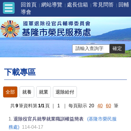
回首頁
網站導覽
處長信箱
常見問答
回輔
導會
下載專區
全部
就養
就業
退除給付
共
9
筆資料第
1/1
頁
｜
1
｜
每頁顯示
20
40
60
筆
1.
退除役官兵就學就業職訓權益簡表
(基隆市榮民服
務處)
114-04-17