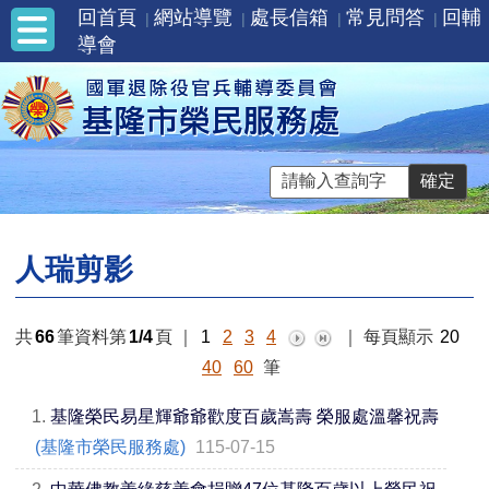
回首頁
網站導覽
處長信箱
常見問答
回輔
導會
人瑞剪影
共
66
筆資料第
1/4
頁
｜
1
2
3
4
｜
每頁顯示
20
40
60
筆
1.
基隆榮民易星輝爺爺歡度百歲嵩壽 榮服處溫馨祝壽
(基隆市榮民服務處)
115-07-15