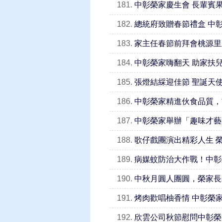
181.
中彰榮家慶生會 長輩賓
182.
總統府致贈春節禮盒 中
183.
家主任春節前拜會桃源里
184.
中彰榮家嗨翻天 助家扶
185.
張燈結綵迎佳節 聖誕天
186.
中彰榮家精進伙食品質，
187.
中彰榮家舉辦「趣味才藝
188.
歌仔戲團演出精彩人生 
189.
病媒蚊防治大作戰！中彰
190.
中秋月圓人團圓，榮家長
191.
烤肉歡唱柚香情 中彰榮
192.
欣雲公司秋節慰問中彰榮