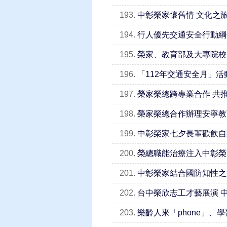
193.
中彰榮家懷舊情 文化之
194.
行人優先交通安全行動綱
195.
榮家、教育部及大專院校
196.
「112年交通安全月」活
197.
榮家榮總跨專業合作 共
198.
榮家榮總合作辦理安寧教
199.
中彰榮家七夕長輩歡飲自
200.
榮總職能治療注入中彰榮
201.
中彰榮家結合國防知性之
202.
台中榮欣志工才藝展演 
203.
樂齡人來「phone」