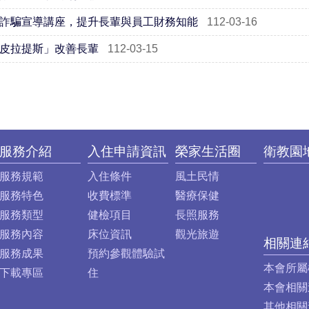
詐騙宣導講座，提升長輩與員工財務知能
112-03-16
皮拉提斯」改善長輩
112-03-15
服務介紹
入住申請資訊
榮家生活圈
衛教園
服務規範
入住條件
風土民情
服務特色
收費標準
醫療保健
服務類型
健檢項目
長照服務
服務內容
床位資訊
觀光旅遊
相關連
服務成果
預約參觀體驗試
本會所屬
下載專區
住
本會相關
其他相關