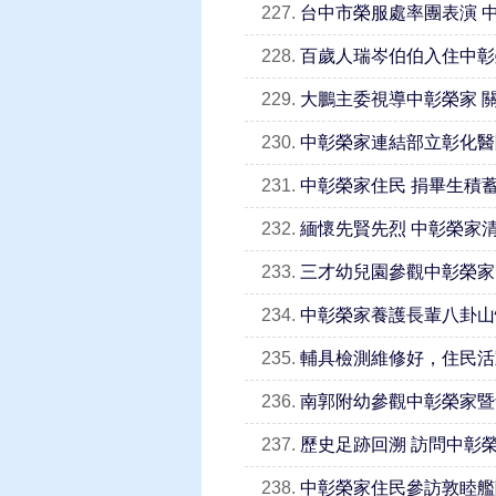
227.
台中市榮服處率團表演 
228.
百歲人瑞岑伯伯入住中彰
229.
大鵬主委視導中彰榮家 
230.
中彰榮家連結部立彰化醫
231.
中彰榮家住民 捐畢生積
232.
緬懷先賢先烈 中彰榮家
233.
三才幼兒園參觀中彰榮家
234.
中彰榮家養護長輩八卦山
235.
輔具檢測維修好，住民活
236.
南郭附幼參觀中彰榮家暨
237.
歷史足跡回溯 訪問中彰
238.
中彰榮家住民參訪敦睦艦