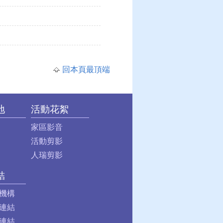
回本頁最頂端
地
活動花絮
家區影音
活動剪影
人瑞剪影
結
機構
連結
連結