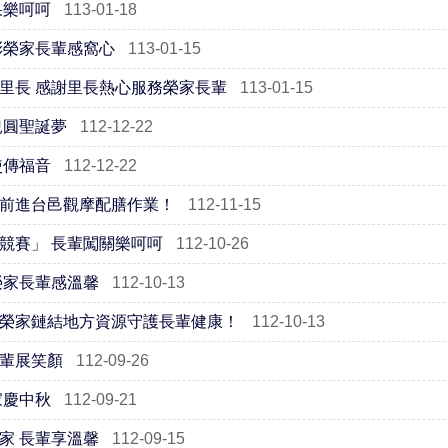
果樂呵呵
113-01-18
彰榮家長輩感窩心
113-01-15
里長 感謝里長熱心服務榮家長輩
113-01-15
兒圓聖誕夢
112-12-22
使傳福音
112-12-22
前進台邑觀摩配膳作業！
112-11-15
競賽」 長輩闖關樂呵呵
112-10-26
榮家長輩感溫馨
112-10-13
榮家鏈結地方資源守護長輩健康！
112-10-13
輩展笑顏
112-09-26
家慶中秋
112-09-21
家 長輩享溫馨
112-09-15