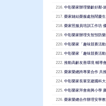
216.
中彰榮家辦理樂齡好鄰-
217.
榮家鏈結榮服處熱鬧慶生
218.
榮家照服員培訓工作坊 
219.
中彰榮家辦理失智預防樂
220.
中彰榮家「趣味競賽活動
221.
中彰榮家「趣味競賽活動
222.
推動高齡友善環境 輔導
223.
榮家榮總跨專業合作 共
224.
中彰榮家長輩至建國科大
225.
中彰榮家拜會南興小學 
226.
榮家榮總合作辦理安寧教