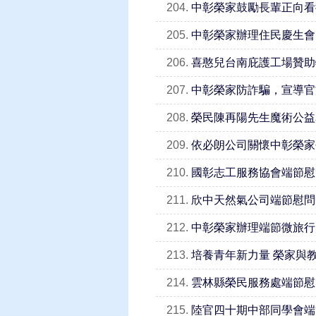
204.
中彰榮家鼓勵長輩正向看
205.
中彰榮家辦理住民慶生會
206.
喜憨兒台南庇護工場贊助
207.
中彰榮家防詐騙，宣導官
208.
榮民陳再陽先生魔術公益
209.
依必朗公司關懷中彰榮家
210.
國彰志工服務協會端節慰
211.
欣中天然氣公司端節慰問
212.
中彰榮家辦理端節微旅行
213.
培養青年新力量 榮家與
214.
雲林縣榮民服務處端節慰
215.
陸官四十期中部同學會端