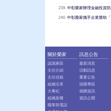
239.
中彰榮家辦理金融投資防
240.
中彰榮家攜手企業贊助「
關於榮家
訊息公告
:::
認識家區
最新消息
主任介紹
活動訊息
主任信箱
重要公告
組織沿革
採購專區
大事紀
捐贈資訊
組織架構
資訊公開
職掌與電話