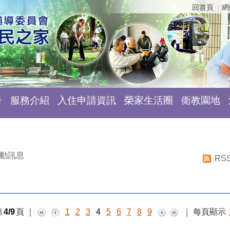
回首頁
網
告
服務介紹
入住申請資訊
榮家生活圈
衛教園地
動訊息
RS
第
4/9
頁
｜
1
2
3
4
5
6
7
8
9
｜
每頁顯示