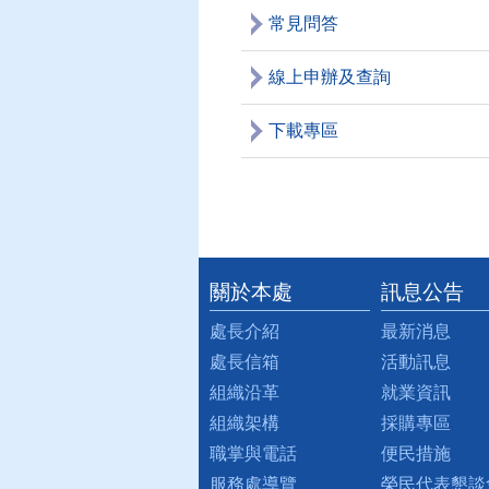
常見問答
線上申辦及查詢
下載專區
關於本處
訊息公告
:::
處長介紹
最新消息
處長信箱
活動訊息
組織沿革
就業資訊
組織架構
採購專區
職掌與電話
便民措施
服務處導覽
榮民代表懇談