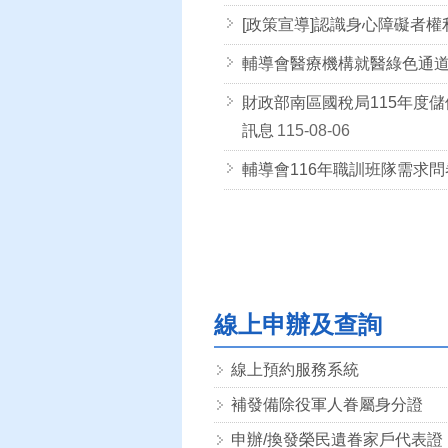
[政策宣導]認識身心障礙者權利
輔導會醫療機構就醫綠色通
財政部南區國稅局115年度
訊息
115-08-06
輔導會116年職訓班隊需求
線上申辦及查詢
線上預約服務系統
補發備除役軍人眷屬身分證
申辦/換發榮民遺眷家戶代表證