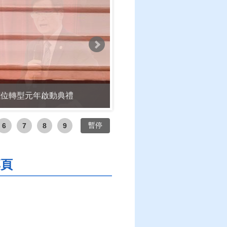
家園
暫停
6
7
8
9
專頁