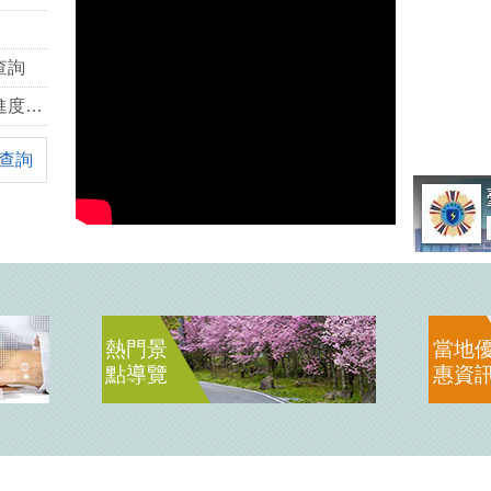
查詢
退俸人員子女教育補助費申辦進度查詢
查詢
熱門景
當地
點導覽
惠資