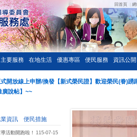
回首頁
網
主要服務
在地生活
優惠專區
便民服務
資訊公開
開放線上申辦/換發【新式榮民證】歡迎榮民(眷)踴躍申請
帖】~~
就業資訊
便民措施
宣導活動開跑啦！
115-07-15