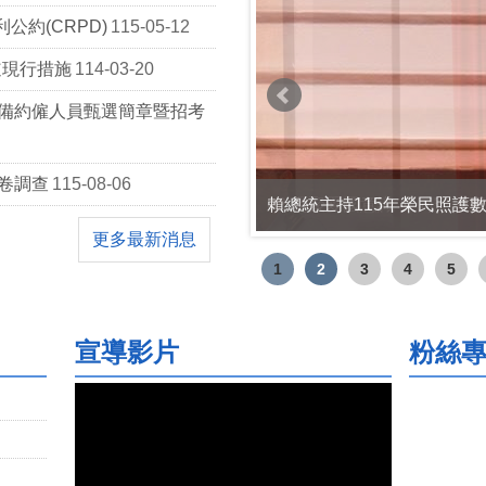
公約(CRPD)
115-05-12
道現行措施
114-03-20
儲備約僱人員甄選簡章暨招考
問卷調查
115-08-06
02.凝聚愛國意識 共同守護
更多最新消息
1
2
3
4
5
宣導影片
粉絲