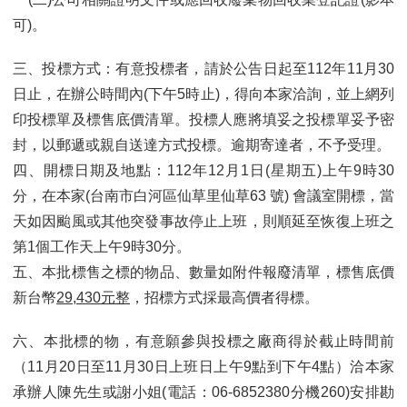
可)。
三、投標方式：有意投標者，請於公告日起至112年11月30
日止，在辦公時間內(下午5時止)，得向本家洽詢，並上網列
印投標單及標售底價清單。投標人應將填妥之投標單妥予密
封，以郵遞或親自送達方式投標。逾期寄達者，不予受理。
四、開標日期及地點：112年12月1日(星期五)上午9時30
分，在本家(台南市白河區仙草里仙草63 號) 會議室開標，當
天如因颱風或其他突發事故停止上班，則順延至恢復上班之
第1個工作天上午9時30分。
五、本批標售之標的物品、數量如附件報廢清單，標售底價
新台幣
29,430元整
，招標方式採最高價者得標。
六、本批標的物，有意願參與投標之廠商得於截止時間前
（11月20日至11月30日上班日上午9點到下午4點）洽本家
承辦人陳先生或謝小姐(電話：06-6852380分機260)安排勘