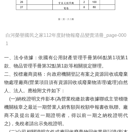
白河榮譽國民之家112年度財物報廢品變賣清冊_page-000
1
一、法令依據：依國有公用財產管理手冊第66點第1項第1
款、物品管理手冊第32點第1款等相關規定辦理。
二、投標廠商資格：向政府機關登記有案之資源回收或廢棄
物處理廠商(營業項目須有資源回收或廢棄物清理/處理)自然
人、法人。應檢附文件如下：
(一)納稅證明文件影本(為營業稅繳款書收據聯或主管稽徵
機關核章之最近一期營業人銷售額與稅額申報書收執聯。廠
商不及提出最近一期證明者，得以前一期之納稅證明代
之)，免稅者請出示免稅證明。
(二)公司相關證明文件或應回收廢棄物回收業登記證(影本