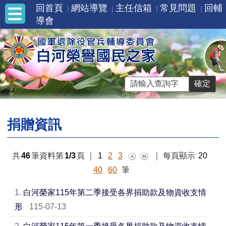
回首頁
網站導覽
主任信箱
常見問題
回輔
導會
捐贈資訊
共
46
筆資料第
1/3
頁
｜
1
2
3
｜
每頁顯示
20
40
60
筆
1.
白河榮家115年第二季接受各界捐助款及物資收支情
形
115-07-13