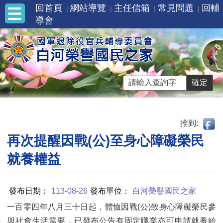
回首頁
網站導覽
主任信箱
常見問題
回輔
導會
推到:
再次提醒因戰(公)至身心障礙榮民
就養權益
發布日期：
113-08-26
發布單位：
白河榮譽國民之家
一百零四年八月三十日起，體恤因戰(公)致身心障礙榮民參
與社會生活需要，已發布公告有固定職業亦可申請就養給