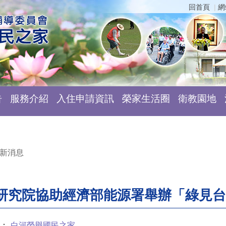
回首頁
網
告
服務介紹
入住申請資訊
榮家生活圈
衛教園地
新消息
研究院協助經濟部能源署舉辦「綠見台
：
白河榮譽國民之家