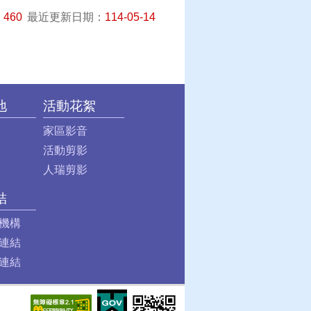
：
460
最近更新日期：
114-05-14
地
活動花絮
家區影音
活動剪影
人瑞剪影
結
機構
連結
連結