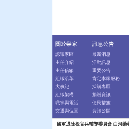
關於榮家
訊息公告
:::
認識家區
最新消息
主任介紹
活動訊息
主任信箱
重要公告
組織沿革
肯定本家服務
大事紀
採購專區
組織架構
捐贈資訊
職掌與電話
便民措施
交通與位置
資訊公開
國軍退除役官兵輔導委員會 白河榮