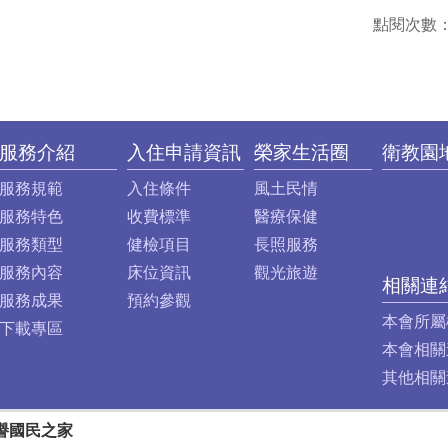
點閱次數
服務介紹
入住申請資訊
榮家生活圈
衛教園
服務規範
入住條件
風土民情
服務特色
收費標準
醫療保健
服務類型
健檢項目
長照服務
服務內容
床位資訊
觀光旅遊
相關連
服務成果
預約參觀
本會所屬
下載專區
本會相關
其他相關
譽國民之家