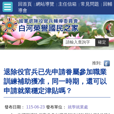
回首頁
網站導覽
主任信箱
常見問題
回輔
導會
推到:
退除役官兵已先申請眷屬參加職業
訓練補助獲准，同一時期，還可以
申請就業穩定津貼嗎？
發布日期：
115-06-23
發布單位：
就學就業處