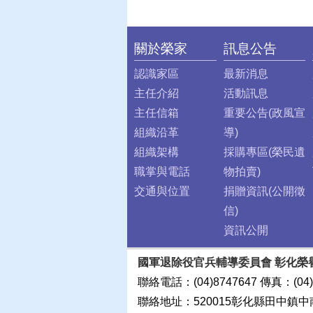
關於榮家
訊息公告
:::
認識家區
最新消息
主任介紹
活動訊息
主任信箱
重要公告(政風宣
組織沿革
導)
組織架構
採購專區(榮民遺
職掌與電話
物拍賣)
交通與位置
捐贈資訊(公開徵
信)
資訊公開
國軍退除役官兵輔導委員會 彰化榮
聯絡電話：(04)8747647 傳真：(04)
聯絡地址：520015彰化縣田中鎮中