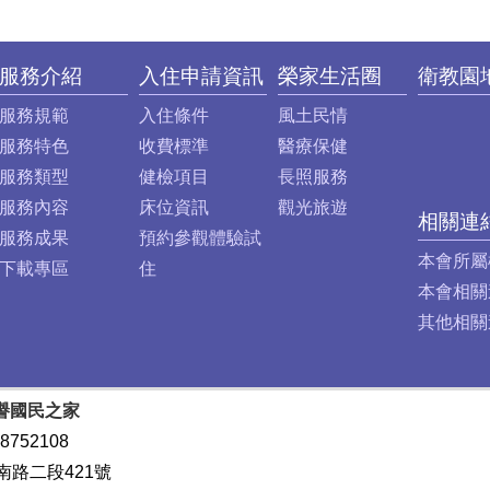
服務介紹
入住申請資訊
榮家生活圈
衛教園
服務規範
入住條件
風土民情
服務特色
收費標準
醫療保健
服務類型
健檢項目
長照服務
服務內容
床位資訊
觀光旅遊
相關連
服務成果
預約參觀體驗試
本會所屬
下載專區
住
本會相關
其他相關
譽國民之家
8752108
南路二段421號