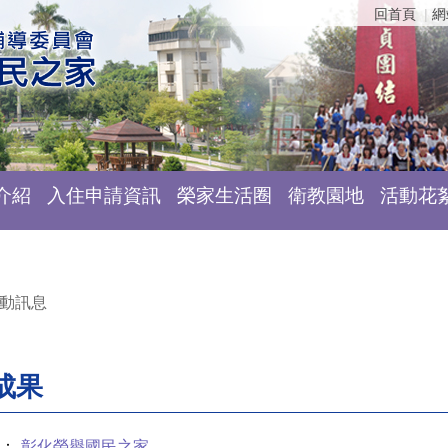
回首頁
網
介紹
入住申請資訊
榮家生活圈
衛教園地
活動花
動訊息
成果
：
彰化榮譽國民之家