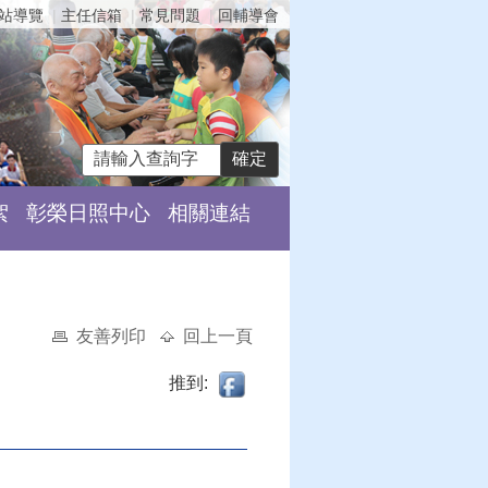
站導覽
主任信箱
常見問題
回輔導會
絮
彰榮日照中心
相關連結
友善列印
回上一頁
推到: