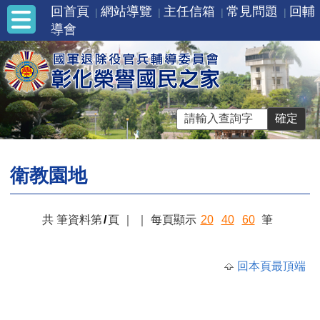
回首頁
網站導覽
主任信箱
常見問題
回輔
導會
衛教園地
共
筆資料第
/
頁
｜
｜
每頁顯示
20
40
60
筆
回本頁最頂端