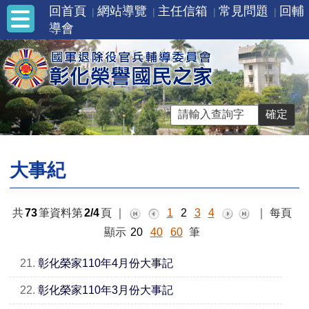
回首頁
網站導覽
主任信箱
常見問題
回輔
導會
大事紀
共
73
筆資料第
2/4
頁
｜
1
2
3
4
｜
每頁
顯示
20
40
60
筆
21.
彰化榮家110年4月份大事記
22.
彰化榮家110年3月份大事記