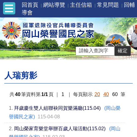
回首頁
網站導覽
主任信箱
常見問題
回輔
導會
人瑞剪影
共
40
筆資料第
1/1
頁
｜
1
｜
每頁顯示
20
40
60
筆
1.
拜歲慶生雙人組聯袂同賀樂滿廳(115.04)
(岡山榮
譽國民之家)
115-04-08
2.
岡山榮家育樂堂舉辦百歲人瑞活動(115.02)
(岡山