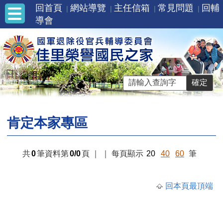
回首頁
網站導覽
主任信箱
常見問題
回輔
導會
肯定本家專區
共
0
筆資料第
0/0
頁
｜
｜
每頁顯示
20
40
60
筆
回本頁最頂端