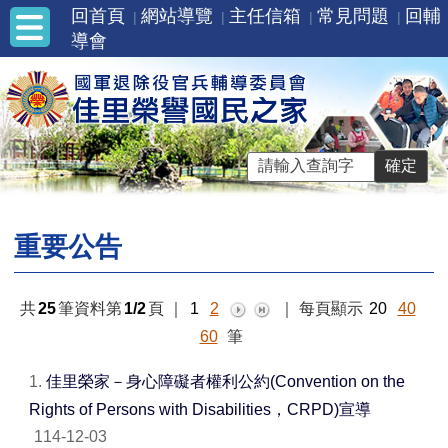
回首頁
網站導覽
主任信箱
常見問題
回輔
導會
重要公告
共
25
筆資料第
1/2
頁
｜
1
2
｜
每頁顯示
20
40
60
筆
1.
佳里榮家－身心障礙者權利公約(Convention on the
Rights of Persons with Disabilities，CRPD)宣導
114-12-03