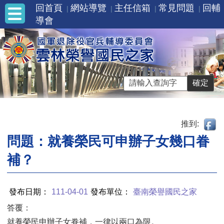
回首頁
網站導覽
主任信箱
常見問題
回輔
導會
推到:
問題：就養榮民可申辦子女幾口眷
補？
發布日期：
111-04-01
發布單位：
臺南榮譽國民之家
答覆：
就養榮民申辦子女眷補，一律以兩口為限。