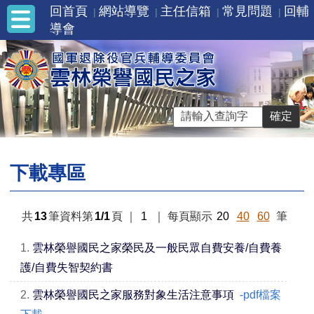
回首頁
網站導覽
主任信箱
常見問題
回輔
導會
下載專區
共
13
筆資料第
1/1
頁
｜
1
｜
每頁顯示
20
40
60
筆
1.
雲林榮譽國民之家榮民及一般民眾自費安養/自費養
護/自費失智契約書
2.
雲林榮譽國民之家服務對象生活注意事項
-pdf檔案