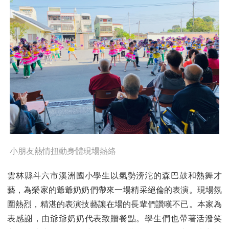
小朋友熱情扭動身體現場熱絡
雲林縣斗六市溪洲國小學生以氣勢滂沱的森巴鼓和熱舞才
藝，為榮家的爺爺奶奶們帶來一場精采絕倫的表演。現場氛
圍熱烈，精湛的表演技藝讓在場的長輩們讚嘆不已。本家為
表感謝，由爺爺奶奶代表致贈餐點。學生們也帶著活潑笑