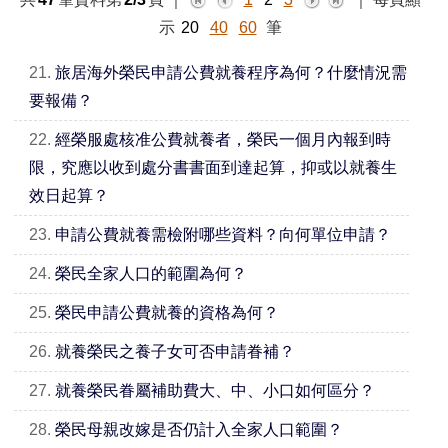
示
20
40
60
筆
21.
旅居海外榮民申請公費就養程序為何？什麼情況需
要報備？
22.
經榮服處核准公費就養者，榮民一個月內報到時
限，究應以收到處分書書面到達起算，抑或以就養生
效日起算？
23.
申請公費就養需檢附哪些資料？向何單位申請？
24.
榮民全家人口的範圍為何？
25.
榮民申請公費就養的資格為何？
26.
就養榮民之養子女可否申請眷補？
27.
就養榮民眷屬補助費大、中、小口如何區分？
28.
榮民母親改嫁是否仍計入全家人口範圍？