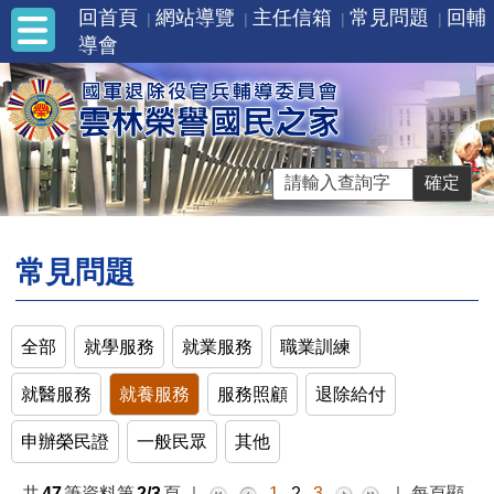
回首頁
網站導覽
主任信箱
常見問題
回輔
導會
常見問題
全部
就學服務
就業服務
職業訓練
就醫服務
就養服務
服務照顧
退除給付
申辦榮民證
一般民眾
其他
共
47
筆資料第
2/3
頁
｜
1
2
3
｜
每頁顯