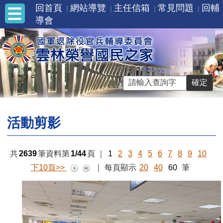
回首頁
網站導覽
主任信箱
常見問題
回輔
導會
活動剪影
共
2639
筆資料第
1/44
頁
｜
1
2
3
4
5
6
7
8
9
10
下10頁>>
｜
每頁顯示
20
40
60
筆