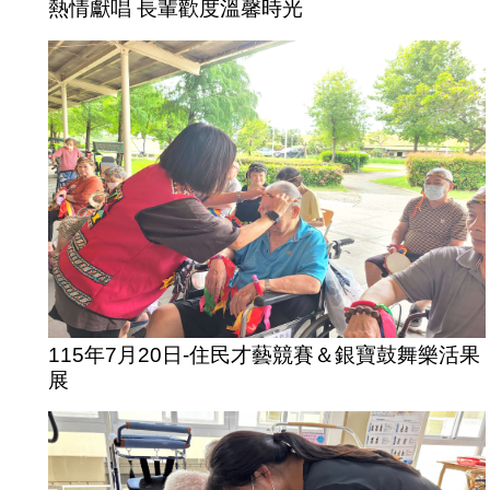
熱情獻唱 長輩歡度溫馨時光
115年7月20日-住民才藝競賽＆銀寶鼓舞樂活果
展