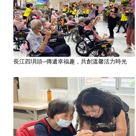
長江四埧頭─傳遞幸福趣，共創溫馨活力時光