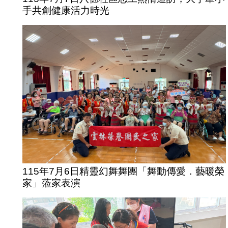
手共創健康活力時光
115年7月6日精靈幻舞舞團「舞動傳愛．藝暖榮
家」蒞家表演