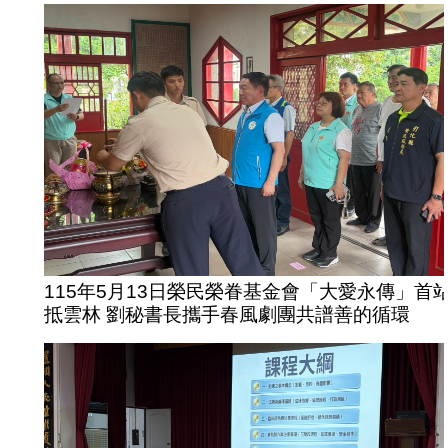
115年5月13日榮民榮眷基金會「大愛永傳」首
抵雲林 劉秘書長攜手春風劇團共譜善的循環