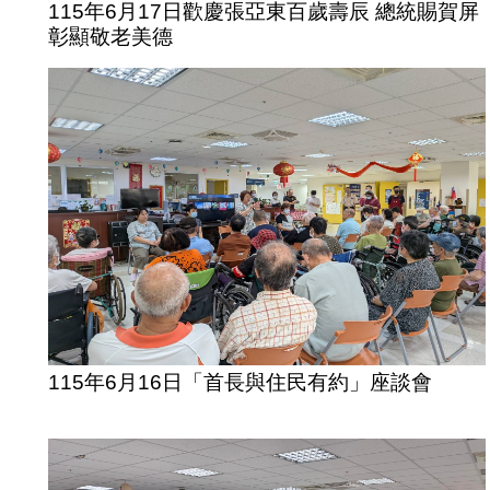
115年6月17日歡慶張亞東百歲壽辰 總統賜賀屏
彰顯敬老美德
115年6月16日「首長與住民有約」座談會