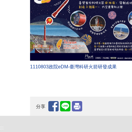
1110803政院eDM-臺灣科研火箭研發成果
分享
:::