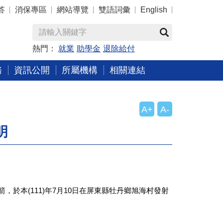
答
消保專區
網站導覽
雙語詞彙
English
熱門：
就業
助學金
退除給付
務
資訊公開
所屬機構
相關連結
A+
A-
明
箭，於本
(111)
年
7
月
10
日在屏東縣牡丹鄉旭海村發射