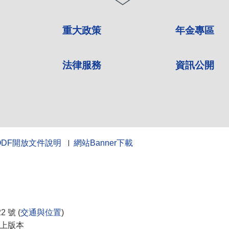
重大政策
年金專區
法律服務
資訊公開
ODF開放文件說明
網站Banner下載
10
 號 (
交通與位置
)
0以上版本