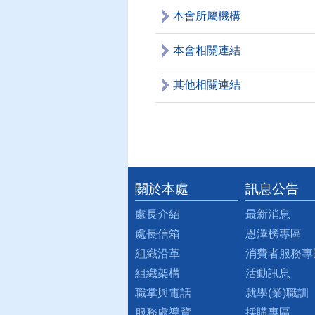
本會所屬機構
本會相關連結
其他相關連結
關於本處
訊息公告
:::
處長介紹
最新消息
處長信箱
恩澤榜專區
組織沿革
消費者服務專
組織架構
活動訊息
職掌與電話
就學(業)職訓
服務處導覽
採購專區