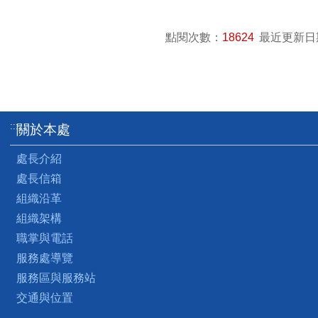
點閱次數：
18624
最近更新日
:::
關於本處
處長介紹
處長信箱
組織沿革
組織架構
職掌與電話
服務處導覽
服務區與服務站
交通與位置