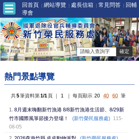
回首頁
網站導覽
處長信箱
常見問答
回輔
導會
熱門景點導覽
共
5
筆資料第
1/1
頁
｜
1
｜
每頁顯示
20
40
60
筆
1.
8月週末嗨翻新竹漁港 8/8新竹漁港生活節、8/29新
竹市國際風箏節接力登場！
(新竹榮民服務處)
115-
08-05
2.
2026森遊竹縣 皮皮動物派對
(新竹榮民服務處)