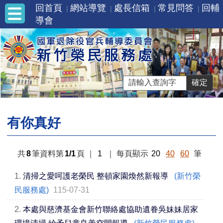
回首頁
網站導覽
處長信箱
常見問答
回輔
導會
有你真好
共
8
筆資料第
1/1
頁
｜
1
｜
每頁顯示
20
40
60
筆
1.
清掃之愛呵護老榮民 整頓家園煥然新報導
(新竹榮
民服務處)
115-07-31
2.
本處與慈濟基金會新竹聯絡處協助遺眷吳妹妹居家