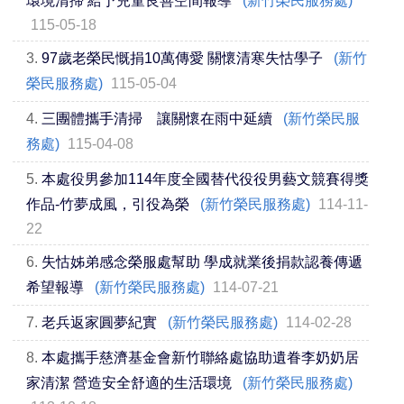
環境清掃 給予兒童良善空間報導
(新竹榮民服務處)
115-05-18
3.
97歲老榮民慨捐10萬傳愛 關懷清寒失怙學子
(新竹
榮民服務處)
115-05-04
4.
三團體攜手清掃 讓關懷在雨中延續
(新竹榮民服
務處)
115-04-08
5.
本處役男參加114年度全國替代役役男藝文競賽得獎
作品-竹夢成風，引役為榮
(新竹榮民服務處)
114-11-
22
6.
失怙姊弟感念榮服處幫助 學成就業後捐款認養傳遞
希望報導
(新竹榮民服務處)
114-07-21
7.
老兵返家圓夢紀實
(新竹榮民服務處)
114-02-28
8.
本處攜手慈濟基金會新竹聯絡處協助遺眷李奶奶居
家清潔 營造安全舒適的生活環境
(新竹榮民服務處)