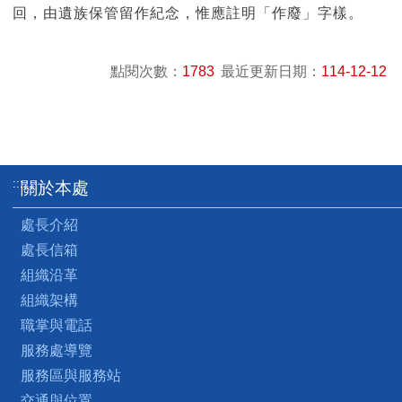
回，由遺族保管留作紀念，惟應註明「作廢」字樣。
點閱次數：
1783
最近更新日期：
114-12-12
:::
關於本處
處長介紹
處長信箱
組織沿革
組織架構
職掌與電話
服務處導覽
服務區與服務站
交通與位置