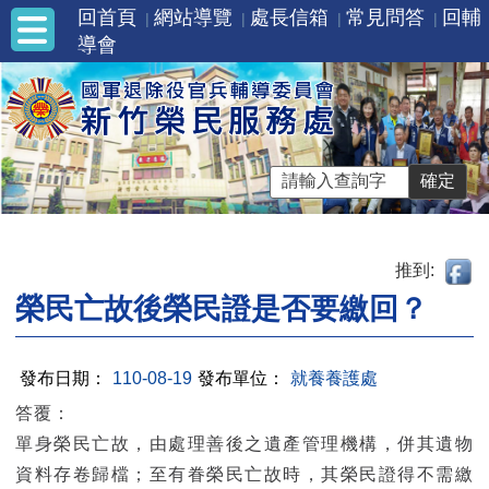
回首頁
網站導覽
處長信箱
常見問答
回輔
導會
推到:
榮民亡故後榮民證是否要繳回？
發布日期：
110-08-19
發布單位：
就養養護處
答覆：
單身榮民亡故，由處理善後之遺產管理機構，併其遺物
資料存卷歸檔；至有眷榮民亡故時，其榮民證得不需繳